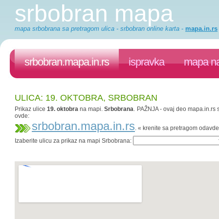
srbobran mapa
mapa srbobrana sa pretragom ulica - srbobran online karta
-
mapa.in.rs
srbobran.mapa.in.rs
ispravka
mapa na
ULICA: 19. OKTOBRA, SRBOBRAN
Prikaz ulice
19. oktobra
na mapi.
Srbobrana
. PAŽNJA - ovaj deo mapa.in.rs s
ovde:
srbobran.mapa.in.rs
. « krenite sa pretragom odavde
Izaberite ulicu za prikaz na mapi Srbobrana: