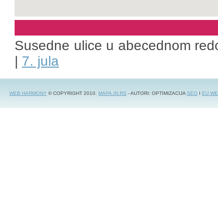
Susedne ulice u abecednom redo
|
7. jula
WEB HARMONY
© COPYRIGHT 2010.
MAPA.IN.RS
- AUTORI: OPTIMIZACIJA
SEO
I
EU WE