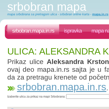
srbobran mapa
mapa srbobrana sa pretragom ulica - srbobran online karta
-
mapa.in.rs
srbobran.mapa.in.rs
ispravka
mapa na
ULICA: ALEKSANDRA 
Prikaz ulice
Aleksandra Krston
ovaj deo mapa.in.rs sajta je u fa
da za pretragu krenete od početn
srbobran.mapa.in.rs
Izaberite ulicu za prikaz na mapi Srbobrana: