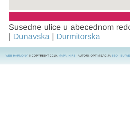
Susedne ulice u abecednom red
|
Dunavska
|
Durmitorska
WEB HARMONY
© COPYRIGHT 2010.
MAPA.IN.RS
- AUTORI: OPTIMIZACIJA
SEO
I
EU WE