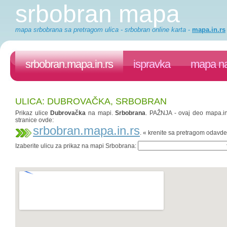
srbobran mapa
mapa srbobrana sa pretragom ulica - srbobran online karta
-
mapa.in.rs
srbobran.mapa.in.rs
ispravka
mapa na
ULICA: DUBROVAČKA, SRBOBRAN
Prikaz ulice
Dubrovačka
na mapi.
Srbobrana
. PAŽNJA - ovaj deo mapa.in.
stranice ovde:
srbobran.mapa.in.rs
. « krenite sa pretragom odavde
Izaberite ulicu za prikaz na mapi Srbobrana: