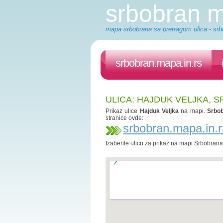
srbobran 
mapa srbobrana sa pretragom ulica - srb
srbobran.mapa.in.rs
ULICA: HAJDUK VELJKA, 
Prikaz ulice
Hajduk Veljka
na mapi.
Srbo
stranice ovde:
srbobran.mapa.in.r
Izaberite ulicu za prikaz na mapi Srbobran