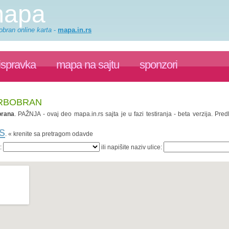
mapa
obran online karta
-
mapa.in.rs
ispravka
mapa na sajtu
sponzori
SRBOBRAN
brana
. PAŽNJA - ovaj deo mapa.in.rs sajta je u fazi testiranja - beta verzija. P
s
. « krenite sa pretragom odavde
a:
ili napišite naziv ulice: