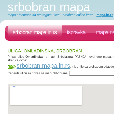
srbobran mapa
mapa srbobrana sa pretragom ulica - srbobran online karta
-
mapa.in.rs
srbobran.mapa.in.rs
ispravka
mapa na
ULICA: OMLADINSKA, SRBOBRAN
Prikaz ulice
Omladinska
na mapi.
Srbobrana
. PAŽNJA - ovaj deo mapa.in.
stranice ovde:
srbobran.mapa.in.rs
. « krenite sa pretragom odavde
Izaberite ulicu za prikaz na mapi Srbobrana: