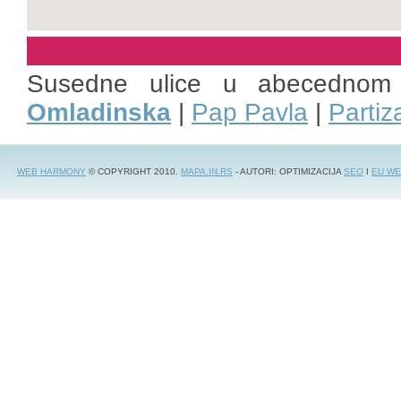
Susedne ulice u abecednom
Omladinska
|
Pap Pavla
|
Partiz
WEB HARMONY
© COPYRIGHT 2010.
MAPA.IN.RS
- AUTORI: OPTIMIZACIJA
SEO
I
EU WE