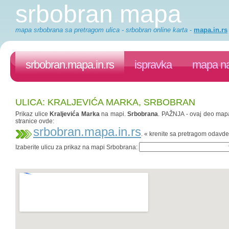
srbobran mapa
mapa srbobrana sa pretragom ulica - srbobran online karta
-
mapa.in.rs
srbobran.mapa.in.rs
ispravka
mapa na
ULICA: KRALJEVIĆA MARKA, SRBOBRAN
Prikaz ulice
Kraljevića Marka
na mapi.
Srbobrana
. PAŽNJA - ovaj deo mapa.
stranice ovde:
srbobran.mapa.in.rs
. « krenite sa pretragom odavde
Izaberite ulicu za prikaz na mapi Srbobrana: