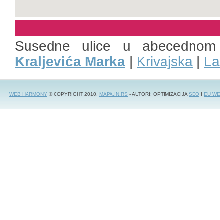
Susedne ulice u abecednom
Kraljevića Marka
|
Krivajska
|
La
WEB HARMONY
© COPYRIGHT 2010.
MAPA.IN.RS
- AUTORI: OPTIMIZACIJA
SEO
I
EU WE