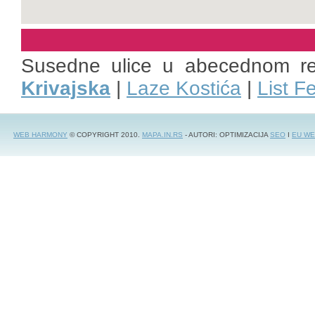
Susedne ulice u abecednom r
Krivajska
|
Laze Kostića
|
List F
WEB HARMONY
© COPYRIGHT 2010.
MAPA.IN.RS
- AUTORI: OPTIMIZACIJA
SEO
I
EU WE