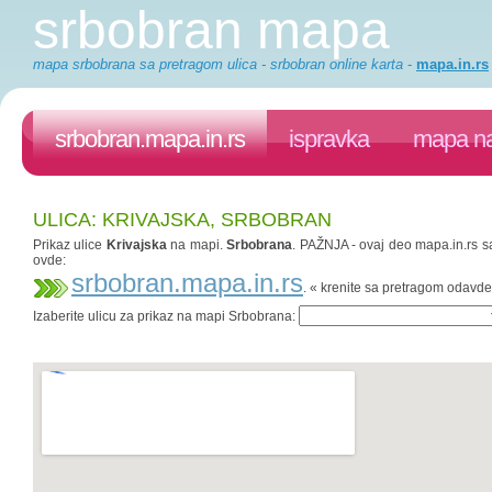
srbobran mapa
mapa srbobrana sa pretragom ulica - srbobran online karta
-
mapa.in.rs
srbobran.mapa.in.rs
ispravka
mapa na
ULICA: KRIVAJSKA, SRBOBRAN
Prikaz ulice
Krivajska
na mapi.
Srbobrana
. PAŽNJA - ovaj deo mapa.in.rs sa
ovde:
srbobran.mapa.in.rs
. « krenite sa pretragom odavde
Izaberite ulicu za prikaz na mapi Srbobrana: