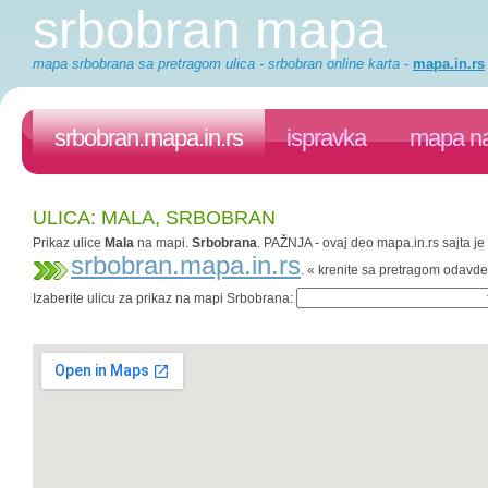
srbobran mapa
mapa srbobrana sa pretragom ulica - srbobran online karta
-
mapa.in.rs
srbobran.mapa.in.rs
ispravka
mapa na
ULICA: MALA, SRBOBRAN
Prikaz ulice
Mala
na mapi.
Srbobrana
. PAŽNJA - ovaj deo mapa.in.rs sajta je
srbobran.mapa.in.rs
. « krenite sa pretragom odavde
Izaberite ulicu za prikaz na mapi Srbobrana: