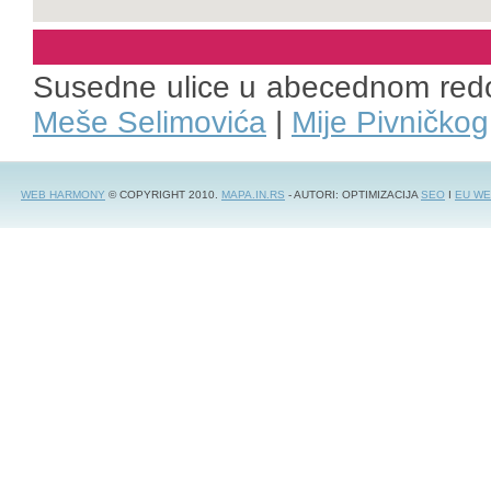
Susedne ulice u abecednom red
Meše Selimovića
|
Mije Pivničkog
WEB HARMONY
© COPYRIGHT 2010.
MAPA.IN.RS
- AUTORI: OPTIMIZACIJA
SEO
I
EU WE