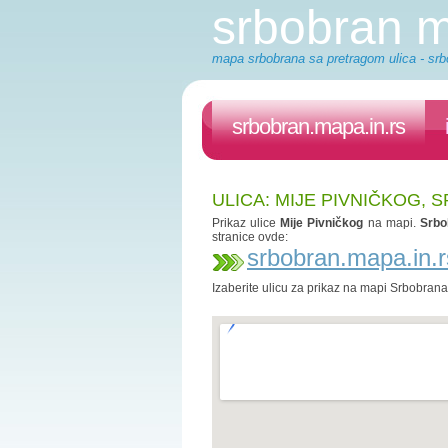
srbobran 
mapa srbobrana sa pretragom ulica - srb
srbobran.mapa.in.rs
ULICA: MIJE PIVNIČKOG,
Prikaz ulice
Mije Pivničkog
na mapi.
Srbo
stranice ovde:
srbobran.mapa.in.r
Izaberite ulicu za prikaz na mapi Srbobran