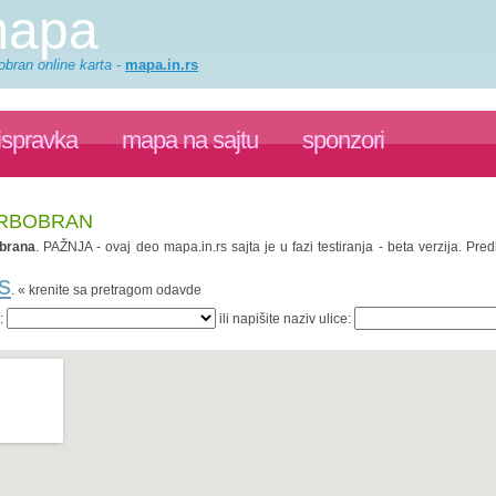
mapa
obran online karta
-
mapa.in.rs
ispravka
mapa na sajtu
sponzori
 SRBOBRAN
brana
. PAŽNJA - ovaj deo mapa.in.rs sajta je u fazi testiranja - beta verzija. P
s
. « krenite sa pretragom odavde
a:
ili napišite naziv ulice: