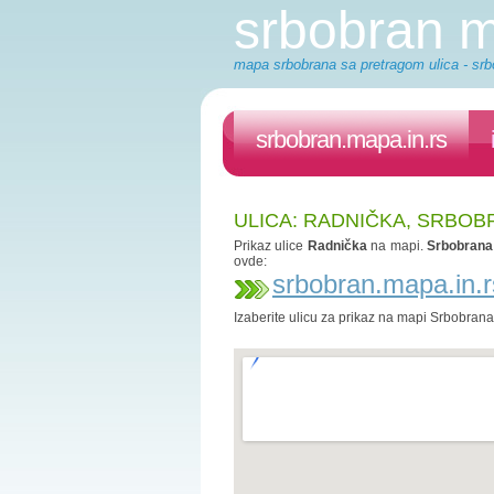
srbobran 
mapa srbobrana sa pretragom ulica - srb
srbobran.mapa.in.rs
ULICA: RADNIČKA, SRBOB
Prikaz ulice
Radnička
na mapi.
Srbobrana
ovde:
srbobran.mapa.in.r
Izaberite ulicu za prikaz na mapi Srbobran