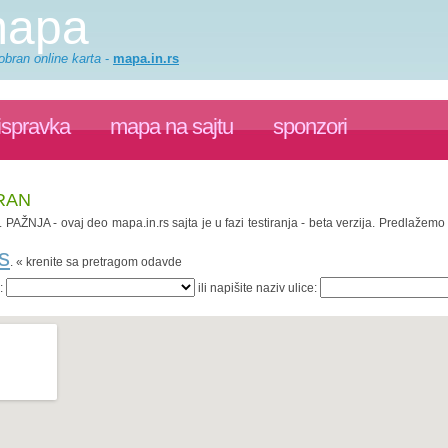
mapa
obran online karta
-
mapa.in.rs
ispravka
mapa na sajtu
sponzori
RAN
. PAŽNJA - ovaj deo mapa.in.rs sajta je u fazi testiranja - beta verzija. Predlažem
s
. « krenite sa pretragom odavde
a:
ili napišite naziv ulice: