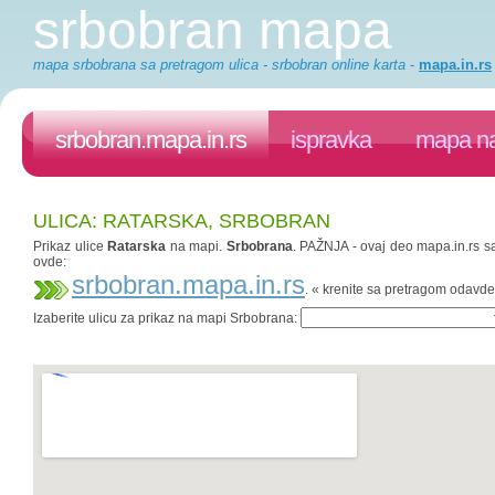
srbobran mapa
mapa srbobrana sa pretragom ulica - srbobran online karta
-
mapa.in.rs
srbobran.mapa.in.rs
ispravka
mapa na
ULICA: RATARSKA, SRBOBRAN
Prikaz ulice
Ratarska
na mapi.
Srbobrana
. PAŽNJA - ovaj deo mapa.in.rs sa
ovde:
srbobran.mapa.in.rs
. « krenite sa pretragom odavde
Izaberite ulicu za prikaz na mapi Srbobrana: