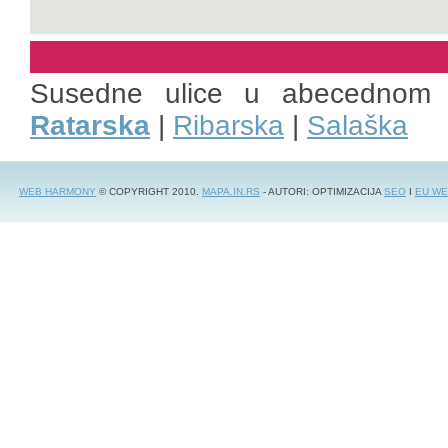
Susedne ulice u abecednom 
Ratarska
|
Ribarska
|
Salaška
WEB HARMONY
© COPYRIGHT 2010.
MAPA.IN.RS
- AUTORI: OPTIMIZACIJA
SEO
I
EU WE