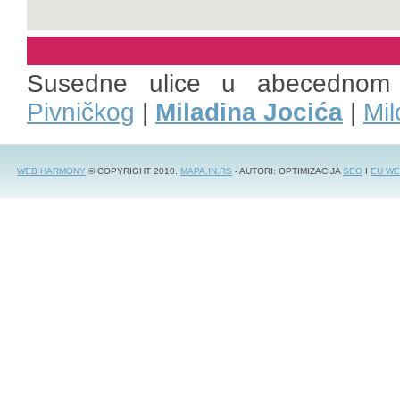
Susedne ulice u abecednom
Pivničkog
|
Miladina Jocića
|
Mil
WEB HARMONY
© COPYRIGHT 2010.
MAPA.IN.RS
- AUTORI: OPTIMIZACIJA
SEO
I
EU WE