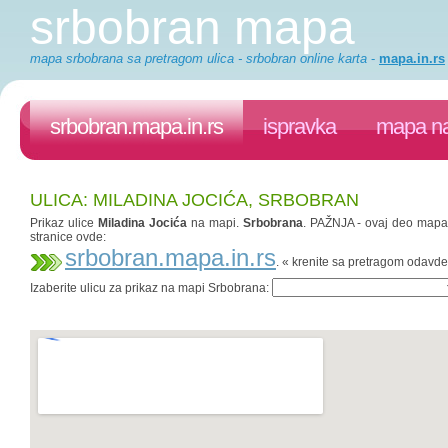
srbobran mapa
mapa srbobrana sa pretragom ulica - srbobran online karta
-
mapa.in.rs
srbobran.mapa.in.rs
ispravka
mapa na
ULICA: MILADINA JOCIĆA, SRBOBRAN
Prikaz ulice
Miladina Jocića
na mapi.
Srbobrana
. PAŽNJA - ovaj deo mapa.i
stranice ovde:
srbobran.mapa.in.rs
. « krenite sa pretragom odavde
Izaberite ulicu za prikaz na mapi Srbobrana: