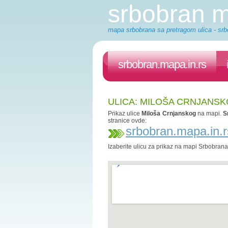
srbobran 
mapa srbobrana sa pretragom ulica - srb
srbobran.mapa.in.rs
ULICA: MILOŠA CRNJANS
Prikaz ulice
Miloša Crnjanskog
na mapi.
S
stranice ovde:
srbobran.mapa.in.r
Izaberite ulicu za prikaz na mapi Srbobran