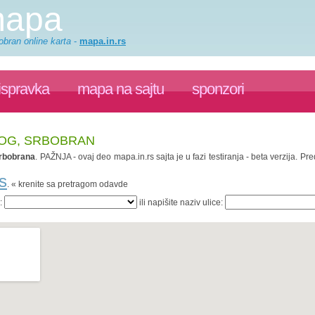
mapa
obran online karta
-
mapa.in.rs
ispravka
mapa na sajtu
sponzori
KOG, SRBOBRAN
rbobrana
. PAŽNJA - ovaj deo mapa.in.rs sajta je u fazi testiranja - beta verzija. 
s
. « krenite sa pretragom odavde
a:
ili napišite naziv ulice: